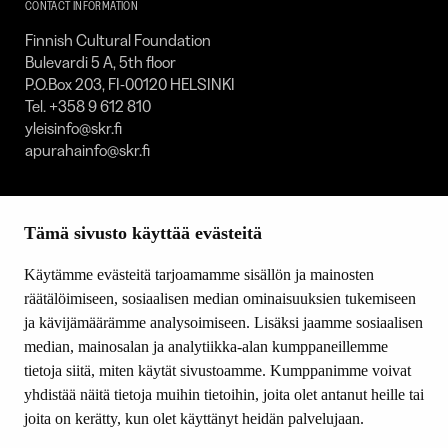
CONTACT INFORMATION
Finnish Cultural Foundation
Bulevardi 5 A, 5th floor
P.O.Box 203, FI-00120 HELSINKI
Tel. +358 9 612 810
yleisinfo@skr.fi
apurahainfo@skr.fi
SITEMAP
Tämä sivusto käyttää evästeitä
Grants
Other activity
Käytämme evästeitä tarjoamamme sisällön ja mainosten
Donations and bequests
räätälöimiseen, sosiaalisen median ominaisuuksien tukemiseen
About us
ja kävijämäärämme analysoimiseen. Lisäksi jaamme sosiaalisen
What’s new
median, mainosalan ja analytiikka-alan kumppaneillemme
Contact us
tietoja siitä, miten käytät sivustoamme. Kumppanimme voivat
yhdistää näitä tietoja muihin tietoihin, joita olet antanut heille tai
joita on kerätty, kun olet käyttänyt heidän palvelujaan.
FOLLOW US