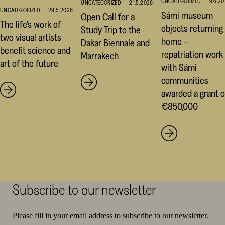
UNCATEGORIZED
9.6.2
UNCATEGORIZED
21.5.2026
UNCATEGORIZED
29.5.2026
Sámi museum
Open Call for a
The life’s work of
objects returning
Study Trip to the
two visual artists
home –
Dakar Biennale and
benefit science and
repatriation work
Marrakech
art of the future
with Sámi
communities
awarded a grant o
€850,000
Subscribe to our newsletter
Please fill in your email address to subscribe to our newsletter.