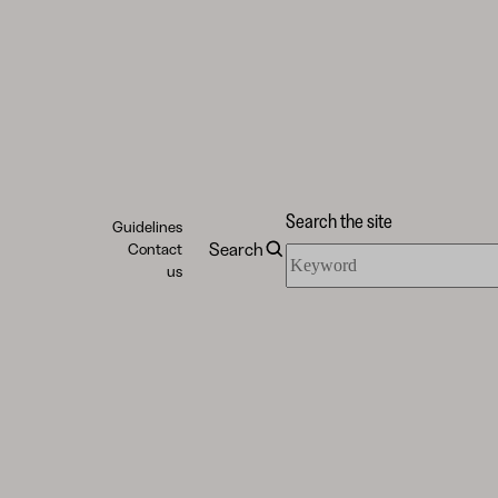
Search the site
Guidelines
Search
Contact
Search
us
the
site