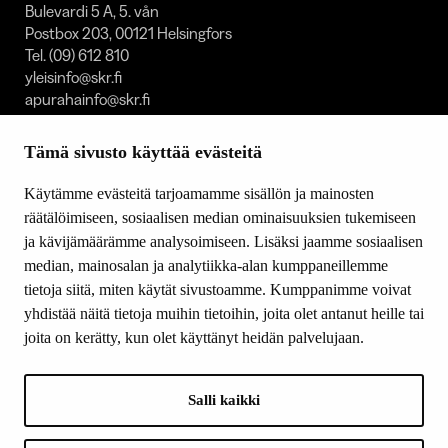
Bulevardi 5 A, 5. vån
Postbox 203, 00121 Helsingfors
Tel. (09) 612 810
yleisinfo@skr.fi
apurahainfo@skr.fi
FOOTER MENU SVENSKA
Tämä sivusto käyttää evästeitä
Kontakt
Käytämme evästeitä tarjoamamme sisällön ja mainosten
Stipendier och priser
räätälöimiseen, sosiaalisen median ominaisuuksien tukemiseen
Verksamhet
ja kävijämäärämme analysoimiseen. Lisäksi jaamme sosiaalisen
Om oss
median, mainosalan ja analytiikka-alan kumppaneillemme
Donationer och testamenten
tietoja siitä, miten käytät sivustoamme. Kumppanimme voivat
yhdistää näitä tietoja muihin tietoihin, joita olet antanut heille tai
joita on kerätty, kun olet käyttänyt heidän palvelujaan.
FÖLJA OSS
Facebook
Salli kaikki
Instagram
YouTube