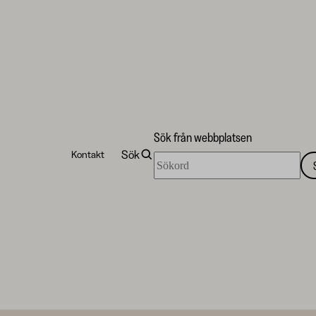
Skip to
content
↓
Sök från webbplatsen
Sök
Kontakt
Sök
från
webbplatsen
Finska