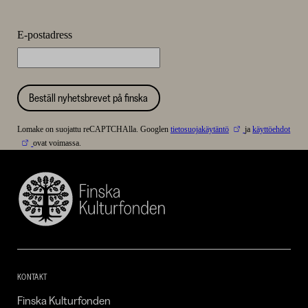
Kulturfonden
–
E-postadress
SKR
Beställ nyhetsbrevet på finska
Lomake on suojattu reCAPTCHAlla. Googlen
tietosuojakäytäntö
ja
käyttöehdot
ovat voimassa.
Finska
Kulturfonden
–
SKR
KONTAKT
Finska Kulturfonden