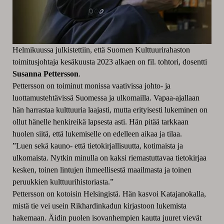
Helmikuussa julkistettiin, että Suomen Kulttuurirahaston
toimitusjohtaja kesäkuusta 2023 alkaen on fil. tohtori, dosentti
Susanna Pettersson
.
Pettersson on toiminut monissa vaativissa johto- ja
luottamustehtävissä Suomessa ja ulkomailla. Vapaa-ajallaan
hän harrastaa kulttuuria laajasti, mutta erityisesti lukeminen on
ollut hänelle henkireikä lapsesta asti. Hän pitää tarkkaan
huolen siitä, että lukemiselle on edelleen aikaa ja tilaa.
”Luen sekä kauno- että tietokirjallisuutta, kotimaista ja
ulkomaista. Nytkin minulla on kaksi riemastuttavaa tietokirjaa
kesken, toinen lintujen ihmeellisestä maailmasta ja toinen
peruukkien kulttuurihistoriasta.”
Pettersson on kotoisin Helsingistä. Hän kasvoi Katajanokalla,
mistä tie vei usein Rikhardinkadun kirjastoon lukemista
hakemaan. Äidin puolen isovanhempien kautta juuret vievät