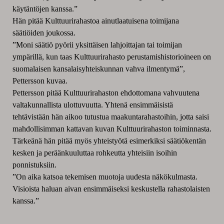
käytäntöjen kanssa.”
Hän pitää Kulttuurirahastoa ainutlaatuisena toimijana
säätiöiden joukossa.
”Moni säätiö pyörii yksittäisen lahjoittajan tai toimijan
ympärillä, kun taas Kulttuurirahasto perustamishistorioineen on
suomalaisen kansalaisyhteiskunnan vahva ilmentymä”,
Pettersson kuvaa.
Pettersson pitää Kulttuurirahaston ehdottomana vahvuutena
valtakunnallista ulottuvuutta. Yhtenä ensimmäisistä
tehtävistään hän aikoo tutustua maakuntarahastoihin, jotta saisi
mahdollisimman kattavan kuvan Kulttuurirahaston toiminnasta.
Tärkeänä hän pitää myös yhteistyötä esimerkiksi säätiökentän
kesken ja peräänkuuluttaa rohkeutta yhteisiin isoihin
ponnistuksiin.
”On aika katsoa tekemisen muotoja uudesta näkökulmasta.
Visioista haluan aivan ensimmäiseksi keskustella rahastolaisten
kanssa.”