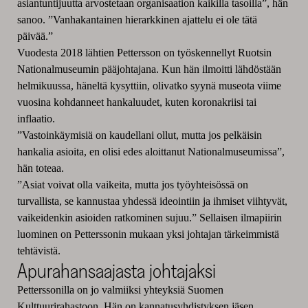
asiantuntijuutta arvostetaan organisaation kaikilla tasoilla”, hän
sanoo. ”Vanhakantainen hierarkkinen ajattelu ei ole tätä
päivää.”
Vuodesta 2018 lähtien Pettersson on työskennellyt Ruotsin
Nationalmuseumin pääjohtajana. Kun hän ilmoitti lähdöstään
helmikuussa, häneltä kysyttiin, olivatko syynä museota viime
vuosina kohdanneet hankaluudet, kuten koronakriisi tai
inflaatio.
”Vastoinkäymisiä on kaudellani ollut, mutta jos pelkäisin
hankalia asioita, en olisi edes aloittanut Nationalmuseumissa”,
hän toteaa.
”Asiat voivat olla vaikeita, mutta jos työyhteisössä on
turvallista, se kannustaa yhdessä ideointiin ja ihmiset viihtyvät,
vaikeidenkin asioiden ratkominen sujuu.” Sellaisen ilmapiirin
luominen on Petterssonin mukaan yksi johtajan tärkeimmistä
tehtävistä.
Apurahansaajasta johtajaksi
Petterssonilla on jo valmiiksi yhteyksiä Suomen
Kulttuurirahastoon. Hän on kannatusyhdistyksen jäsen,