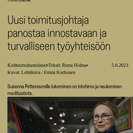
TYÖYHTEISÖÖN
SKR
Uusi toimitusjohtaja
panostaa innostavaan ja
turvalliseen työyhteisöön
Kulttuurirahastolaiset
Teksti: Reeta Holma
5.6.2023
Kuvat: Lehtikuva / Emmi Korhonen
Susanna Petterssonille lukeminen on intohimo ja neulominen
meditaatiota.