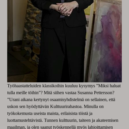
Työhaastatteluiden klassikoihin kuuluu kysymys ”Miksi haluat
tulla meille töihin”? Mitä siihen vastaa Susanna Pettersson?
”Urani aikana kertynyt osaamisyhdistelmä on sellainen, että
uskon sen hyödyttävän Kulttuurirahastoa. Minulla on
työkokemusta useista maista, erilaisista töistä ja
luottamustehtävistä. Tunnen kulttuurin, taiteen ja akateemisen
maailman, ja olen saanut työskennellä myös lahjoittamisen