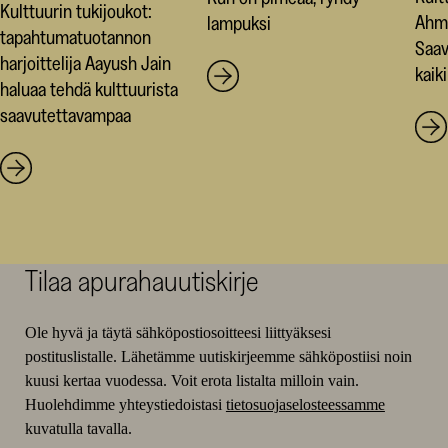
Kulttuurin tukijoukot:
Ahm
lampuksi
tapahtumatuotannon
Saav
harjoittelija Aayush Jain
kaiki
haluaa tehdä kulttuurista
saavutettavampaa
Tilaa apurahauutiskirje
Ole hyvä ja täytä sähköpostiosoitteesi liittyäksesi
postituslistalle. Lähetämme uutiskirjeemme sähköpostiisi noin
kuusi kertaa vuodessa. Voit erota listalta milloin vain.
Huolehdimme yhteystiedoistasi
tietosuojaselosteessamme
kuvatulla tavalla.