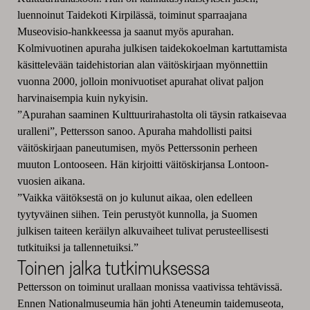
luennoinut Taidekoti Kirpilässä, toiminut sparraajana
Museovisio-hankkeessa ja saanut myös apurahan.
Kolmivuotinen apuraha julkisen taidekokoelman kartuttamista
käsittelevään taidehistorian alan väitöskirjaan myönnettiin
vuonna 2000, jolloin monivuotiset apurahat olivat paljon
harvinaisempia kuin nykyisin.
”Apurahan saaminen Kulttuurirahastolta oli täysin ratkaisevaa
uralleni”, Pettersson sanoo. Apuraha mahdollisti paitsi
väitöskirjaan paneutumisen, myös Petterssonin perheen
muuton Lontooseen. Hän kirjoitti väitöskirjansa Lontoon-
vuosien aikana.
”Vaikka väitöksestä on jo kulunut aikaa, olen edelleen
tyytyväinen siihen. Tein perustyöt kunnolla, ja Suomen
julkisen taiteen keräilyn alkuvaiheet tulivat perusteellisesti
tutkituiksi ja tallennetuiksi.”
Toinen jalka tutkimuksessa
Pettersson on toiminut urallaan monissa vaativissa tehtävissä.
Ennen Nationalmuseumia hän johti Ateneumin taidemuseota,