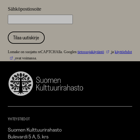
Sähköpostiosoite
Tilaa uutiskirje
Lomake on suojattu reCAPTCHAlla. Googlen
tietosuojakäytäntö
ja
käyttöehdot
ovat voimassa.
Suomen
Kulttuurirahasto
–
SKR
YHTEYSTIEDOT
Suomen Kulttuurirahasto
Bulevardi 5 A, 5. krs