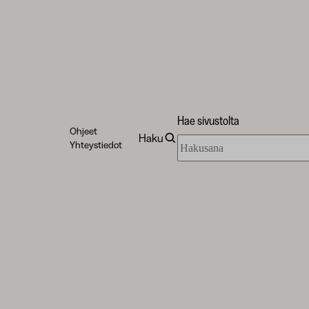
Hae sivustolta
Ohjeet
Haku
Hae
Yhteystiedot
sivustolta