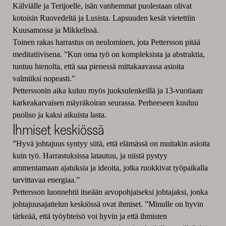
Kälviälle ja Terijoelle, isän vanhemmat puolestaan olivat
kotoisin Ruovedeltä ja Lusista. Lapsuuden kesät vietettiin
Kuusamossa ja Mikkelissä.
Toinen rakas harrastus on neulominen, jota Pettersson pitää
meditatiivisena. ”Kun oma työ on kompleksista ja abstraktia,
tuntuu hienolta, että saa pienessä mittakaavassa asioita
valmiiksi nopeasti.”
Petterssonin aika kuluu myös juoksulenkeillä ja 13-vuotiaan
karkeakarvaisen mäyräkoiran seurassa. Perheeseen kuuluu
puoliso ja kaksi aikuista lasta.
Ihmiset keskiössä
”Hyvä johtajuus syntyy siitä, että elämässä on muitakin asioita
kuin työ. Harrastuksissa latautuu, ja niistä pystyy
ammentamaan ajatuksia ja ideoita, jotka ruokkivat työpaikalla
tarvittavaa energiaa.”
Pettersson luonnehtii itseään arvopohjaiseksi johtajaksi, jonka
johtajuusajattelun keskiössä ovat ihmiset. ”Minulle on hyvin
tärkeää, että työyhteisö voi hyvin ja että ihmisten