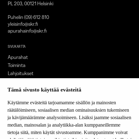
PL 203, 00121 Helsinki
Puhelin (09) 612 810
yleisinfo@skr.fi
apurahainfo@skr.fi
SIVUKARTTA
Apurahat
Toiminta
Lahjoitukset
Tietoa meistä
Ajankohtaista
Tämä sivusto käyttää evästeitä
Tiede & Taide
Käytämme evästeitä tarjoamamme sisällön ja mainosten
Yhteystiedot
räätälöimiseen, sosiaalisen median ominaisuuksien tukemiseen
ja kävijämäärämme analysoimiseen. Lisäksi jaamme sosiaalisen
median, mainosalan ja analytiikka-alan kumppaneillemme
SEURAA MEITÄ
tietoja siitä, miten käytät sivustoamme. Kumppanimme voivat
Facebook