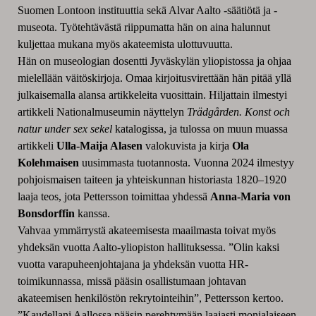
Suomen Lontoon instituuttia sekä Alvar Aalto -säätiötä ja -
museota. Työtehtävästä riippumatta hän on aina halunnut
kuljettaa mukana myös akateemista ulottuvuutta.
Hän on museologian dosentti Jyväskylän yliopistossa ja ohjaa
mielellään väitöskirjoja. Omaa kirjoitusvirettään hän pitää yllä
julkaisemalla alansa artikkeleita vuosittain. Hiljattain ilmestyi
artikkeli Nationalmuseumin näyttelyn
Trädgården. Konst och
natur under sex sekel
katalogissa, ja tulossa on muun muassa
artikkeli
Ulla-Maija Alasen
valokuvista ja kirja
Ola
Kolehmaisen
uusimmasta tuotannosta. Vuonna 2024 ilmestyy
pohjoismaisen taiteen ja yhteiskunnan historiasta 1820–1920
laaja teos, jota Pettersson toimittaa yhdessä
Anna-Maria von
Bonsdorffin
kanssa.
Vahvaa ymmärrystä akateemisesta maailmasta toivat myös
yhdeksän vuotta Aalto-yliopiston hallituksessa. ”Olin kaksi
vuotta varapuheenjohtajana ja yhdeksän vuotta HR-
toimikunnassa, missä pääsin osallistumaan johtavan
akateemisen henkilöstön rekrytointeihin”, Pettersson kertoo.
”Kaudellani Aallossa pääsin perehtymään laajasti monialaiseen