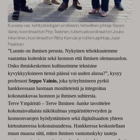
Kuvassa vas. kehitysbiologian professori, tieteellinen johtaja Seppo
Vainio, koordinaattori Pirjo Taskinen, tutkimuskoordinaattori Jouko
Inkeröinen, koordinaattori Riitta Kamula ja tutkimusjohtaja Jussi
Paakkari.
”Luonto on ihmisen perusta. Nykyinen tehokkuutemme
vaarantaa kuitenkin sekä luonnon että ihmisen olemassaolon.
Onko ihmiskeskeinen kulttuurimme teknisine
kyvykkyyksineen tiensä päässä vai uuden alussa?”, kysyy
professori
Seppo Vainio,
joka työryhmineen pyrkii
hankkeessaan luomaan monitieteistä ja integroitua
kokonaiskuvaa luonnon ja ihmisen suhteesta.
Terve Ympäristö – Terve Ihminen -hanke tavoittelee
kokonaisvaltaista näkökulmaa ympäristöterveyden ja
luonnonvarojen hyödyntämisen sekä digitalisaation yhteen
kietoutuneessa kokonaisuudessa. Hankkeessa keskustellaan
muun muassa siitä, miten ihmisen vastustuskyky tauteja