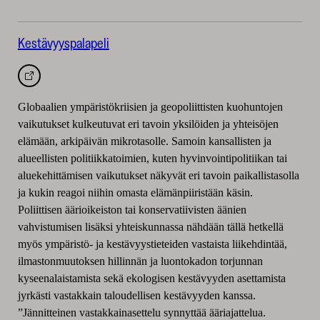
uuteen
välilehteen
Kestävyyspalapeli
Avautuu
uuteen
välilehteen
Globaalien ympäristökriisien ja geopoliittisten kuohuntojen
vaikutukset kulkeutuvat eri tavoin yksilöiden ja yhteisöjen
elämään, arkipäivän mikrotasolle. Samoin kansallisten ja
alueellisten politiikkatoimien, kuten hyvinvointipolitiikan tai
aluekehittämisen vaikutukset näkyvät eri tavoin paikallistasolla
ja kukin reagoi niihin omasta elämänpiiristään käsin.
Poliittisen äärioikeiston tai konservatiivisten äänien
vahvistumisen lisäksi yhteiskunnassa nähdään tällä hetkellä
myös ympäristö- ja kestävyystieteiden vastaista liikehdintää,
ilmastonmuutoksen hillinnän ja luontokadon torjunnan
kyseenalaistamista sekä ekologisen kestävyyden asettamista
jyrkästi vastakkain taloudellisen kestävyyden kanssa.
”Jännitteinen vastakkainasettelu synnyttää ääriajattelua.