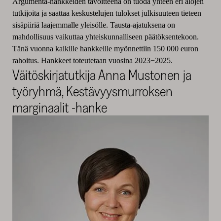
Argumenta-hankkeiden tavoitteena on tuoda yhteen eri alojen
tutkijoita ja saattaa keskustelujen tulokset julkisuuteen tieteen
sisäpiiriä laajemmalle yleisölle. Tausta-ajatuksena on
mahdollisuus vaikuttaa yhteiskunnalliseen päätöksentekoon.
Tänä vuonna kaikille hankkeille myönnettiin 150 000 euron
rahoitus. Hankkeet toteutetaan vuosina 2023−2025.
Väitöskirjatutkija Anna Mustonen ja
työryhmä, Kestävyysmurroksen
marginaalit -hanke