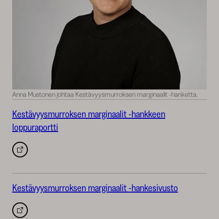
Anna Mustonen johtaa Kestävyysmurroksen marginaalit -hanketta.
Kestävyysmurroksen marginaalit -hankkeen
loppuraportti
Avautuu
uuteen
välilehteen
Kestävyysmurroksen marginaalit -hankesivusto
Avautuu