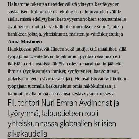
Haluamme rakentaa tieteidenvälistä yhteyttä kestävyyden
sosiaalisen, kulttuurisen ja ekologisen ulottuvuuden välille
siellä, missä edellytykset kestävyysmurroksen toteuttamiselle
ovat heikot, mutta tarve hallitulle murrokselle suuri”, toteaa
hankkeen johtaja, yhteiskuntat. maisteri ja väitöskirjatutkija
Anna Mustonen
.
Hankkeessa pääsevät ääneen sekä tutkijat että maallikot, sillä
työpajoina toteutettaviin tapahtumiin pyritään saamaan eri
ikäisiä ja eri taustoista lähtöisin olevia marginaaliin jääneitä
ihmisiä (syrjäseutujen ihmiset; syrjäytyneet, haavoittuvat,
polarisoituneet ja sivustakatsojat). He osallistuvat fasilitoituun
työpajaan tuomalla keskusteluun omia näkökulmiaan ja
hahmottamalla omaa asemaansa kestävyysmurroksessa.
Fil. tohtori Nuri Emrah Aydinonat ja
työryhmä, taloustieteen rooli
yhteiskunnassa globaalien kriisien
aikakaudella