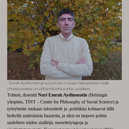
Emrah Aydinonatin ja työryhmän mukaan taloustieteen roolia
yhteiskunnassa on välttämätöntä pohtia uudelleen.
Tohtori, dosentti
Nuri Emrah Aydinonatin
(Helsingin
yliopisto, TINT – Centre for Philosophy of Social Science) ja
työryhmän mukaan taloustiede ja -politiikka kohtaavat tällä
hetkellä uudenlaisia haasteita, ja siksi on tarpeen pohtia
uudelleen niiden sisältöjä, menettelytapoja ja