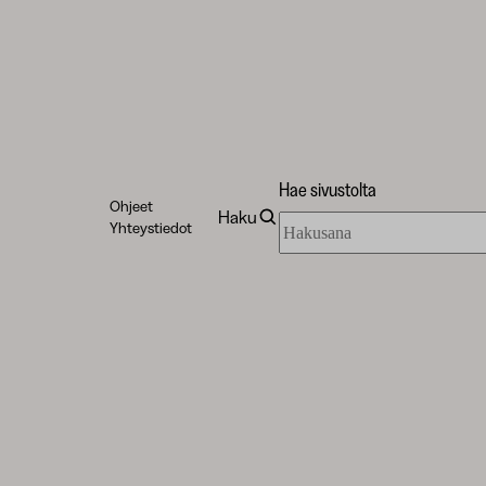
Hae sivustolta
Ohjeet
Haku
Hae
Yhteystiedot
sivustolta