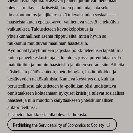
viestintästrategioita. Kasvavat paineet juontuvat meneillään
olevista mittavista kriiseistä, kuten pandemia, sota sekä
ilmastonmuutos ja lajikato; sekä tulevaisuuden sosiaalisista
haasteista kuten epätasa-arvo, vanheneva väestö ja tekoälyn
vaikutukset. Taloustieteen käyttökelpoisuus ja
yhteiskunnallinen asema riippuu siitä, miten hyvin se
mukautuu muuttuvan maailman haasteisiin.
Aydinonat työryhmineen järjestää poikkitieteellisiä tapahtumia
kuten paneelikeskusteluja ja luentoja, joissa pureudutaan yllä
mainittuihin ja muihin haasteisiin ja niiden seurauksiin. Aiheita
käsitellään päätöksenteon, metodologian, instituutioiden ja
kestävyyden näkökulmista. Kantava kysymys on, kuinka
perusteellisesti taloustieteen ja -politiikan olisi uudistuttava
onnistuakseen kohtaamaan nykyiset kriisit ja tulevat sosiaaliset
haasteet ja niin muodoin säilyttääkseen yhteiskunnallisen
auktoriteettinsa.
Lisätietoa hankkeesta alla olevasta linkistä.
Rethinking the Serviceability of Economics to Society