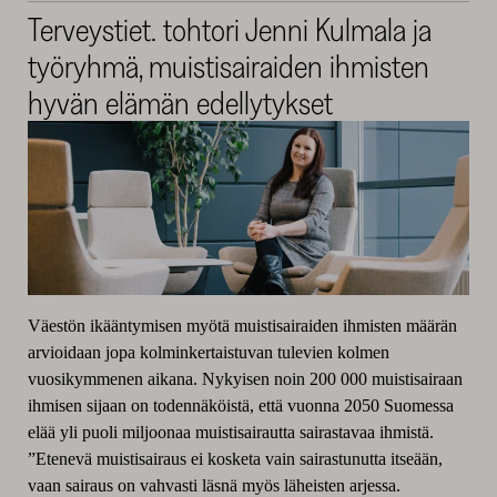
Terveystiet. tohtori Jenni Kulmala ja
työryhmä, muistisairaiden ihmisten
hyvän elämän edellytykset
Väestön ikääntymisen myötä muistisairaiden ihmisten määrän
arvioidaan jopa kolminkertaistuvan tulevien kolmen
vuosikymmenen aikana. Nykyisen noin 200 000 muistisairaan
ihmisen sijaan on todennäköistä, että vuonna 2050 Suomessa
elää yli puoli miljoonaa muistisairautta sairastavaa ihmistä.
”Etenevä muistisairaus ei kosketa vain sairastunutta itseään,
vaan sairaus on vahvasti läsnä myös läheisten arjessa.