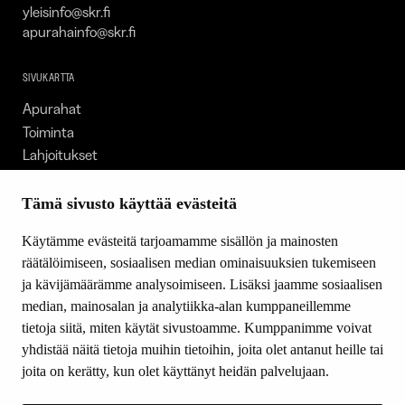
yleisinfo@skr.fi
apurahainfo@skr.fi
SIVUKARTTA
Apurahat
Toiminta
Lahjoitukset
Tietoa meistä
Ajankohtaista
Tämä sivusto käyttää evästeitä
Tiede & Taide
Käytämme evästeitä tarjoamamme sisällön ja mainosten
Yhteystiedot
räätälöimiseen, sosiaalisen median ominaisuuksien tukemiseen
ja kävijämäärämme analysoimiseen. Lisäksi jaamme sosiaalisen
median, mainosalan ja analytiikka-alan kumppaneillemme
SEURAA MEITÄ
tietoja siitä, miten käytät sivustoamme. Kumppanimme voivat
Facebook
yhdistää näitä tietoja muihin tietoihin, joita olet antanut heille tai
Instagram
joita on kerätty, kun olet käyttänyt heidän palvelujaan.
Youtube