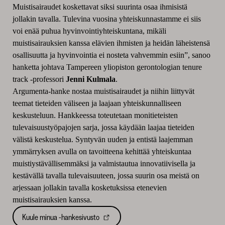
Muistisairaudet koskettavat siksi suurinta osaa ihmisistä
jollakin tavalla. Tulevina vuosina yhteiskunnastamme ei siis
voi enää puhua hyvinvointiyhteiskuntana, mikäli
muistisairauksien kanssa elävien ihmisten ja heidän läheistensä
osallisuutta ja hyvinvointia ei nosteta vahvemmin esiin”, sanoo
hanketta johtava Tampereen yliopiston gerontologian tenure
track -professori
Jenni Kulmala
.
Argumenta-hanke nostaa muistisairaudet ja niihin liittyvät
teemat tieteiden väliseen ja laajaan yhteiskunnalliseen
keskusteluun. Hankkeessa toteutetaan monitieteisten
tulevaisuustyöpajojen sarja, jossa käydään laajaa tieteiden
välistä keskustelua. Syntyvän uuden ja entistä laajemman
ymmärryksen avulla on tavoitteena kehittää yhteiskuntaa
muistiystävällisemmäksi ja valmistautua innovatiivisella ja
kestävällä tavalla tulevaisuuteen, jossa suurin osa meistä on
arjessaan jollakin tavalla kosketuksissa etenevien
muistisairauksien kanssa.
Kuule minua -hankesivusto