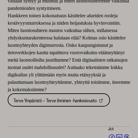
vastaan syntyy ja muuttuu ja miten luontosuhteemme vaikuttaa
pandemioiden syntymiseen.
Hankkeen toinen kokonaisuus käsittelee alueiden rooleja
kestävyysmurroksessa ja niiden heijastuksia hyvinvointiin.
Miten luontosuhteen muutos vaikuttaa siihen, millaisessa
yhdyskuntarakenteessa halutaan elää? Kolmas osio käsittelee
luontoyhteyden digimurrosta. Onko kaupungistunut ja
tietoverkkojen kautta tapahtuva vuorovaikutus etäännyttänyt
meitä luonnollisilta juuriltamme? Entä digitaalisten ratkaisujen
tuomat uudet mahdollisuudet? Auttaako tekemämme loikka
digikuilun yli ylittämään myös muita etäisyyksiä ja
palauttamaan luontoyhteyttämme, yhteyttä toisiimme, itseemme
ja kokemuksiimme?
Terve Ympäristö – Terve ihminen -hankesivusto
JAA
Jaa
Jaa
Jaa