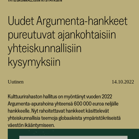
YHTEISKUNNALLISIIN KYSYMYKSIIN
SKR
Uudet Argumenta-hankkeet
pureutuvat ajankohtaisiin
yhteiskunnallisiin
kysymyksiin
Uutinen
14.10.2022
Kulttuurirahaston hallitus on myöntänyt vuoden 2022
Argumenta-apurahoina yhteensä 600 000 euroa neljälle
hankkeelle. Nyt rahoitettavat hankkeet käsittelevät
yhteiskunnallisia teemoja globaaleista ympäristökriiseistä
väestön ikääntymiseen.