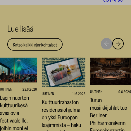
Facebookis
LinkedI
Thr
(avautuu
(avautu
(av
uuteen
uuteen
uut
Lue lisää
ikkunaan)
ikkunaa
ikk
Katso kaikki ajankohtaiset
Siirry
Siirry
seuraavaan
edellise
nostoon
nostoo
UUTINEN
22.6.2026
UUTINEN
9.6.2026
UUTINEN
11.6.2026
Lapin nuorten
Turun
Kulttuurirahaston
kulttuurikesä
musiikkijuhlat tuo
residenssiohjelma
avaa ovia
Berliner
on yksi Euroopan
festivaaleille,
Philharmonikerin
laajimmista – haku
joihin moni ei
Europakonzertin