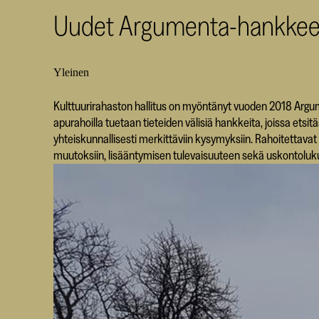
Uudet Argumenta-hankkeet k
Yleinen
Kulttuurirahaston hallitus on myöntänyt vuoden 2018 Arg
apurahoilla tuetaan tieteiden välisiä hankkeita, joissa etsitää
yhteiskunnallisesti merkittäviin kysymyksiin. Rahoitettav
muutoksiin, lisääntymisen tulevaisuuteen sekä uskontoluk