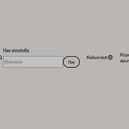
Hae sivustolta
Kirj
Kieliversiot
Hae
apur
Hae
sivustolta