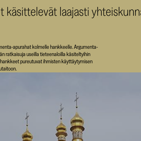
äsittelevät laajasti yhteiskunnal
umenta-apurahat kolmelle hankkeelle. Argumenta-
n ratkaisuja useilla tieteenaloilla käsiteltyihin
at hankkeet pureutuvat ihmisten käyttäytymisen
utaitoon.