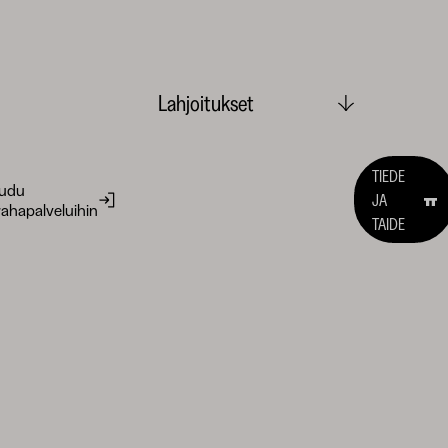
Lahjoitukset
TIEDE
audu
JA
ahapalveluihin
TAIDE