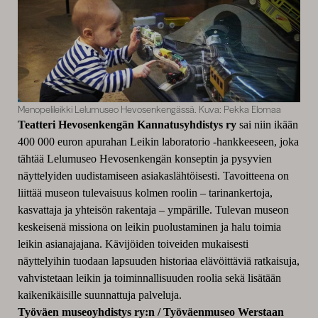
Menopelileikki Lelumuseo Hevosenkengässä. Kuva: Pekka Elomaa
Teatteri Hevosenkengän Kannatusyhdistys ry
sai niin ikään
400 000 euron apurahan Leikin laboratorio -hankkeeseen, joka
tähtää Lelumuseo Hevosenkengän konseptin ja pysyvien
näyttelyiden uudistamiseen asiakaslähtöisesti
. Tavoitteena on
liittää museon tulevaisuus kolmen roolin – tarinankertoja,
kasvattaja ja yhteisön rakentaja – ympärille. Tulevan museon
keskeisenä missiona on leikin puolustaminen ja halu toimia
leikin asianajajana. Kävijöiden toiveiden mukaisesti
näyttelyihin tuodaan lapsuuden historiaa elävöittäviä ratkaisuja,
vahvistetaan leikin ja toiminnallisuuden roolia sekä lisätään
kaikenikäisille suunnattuja palveluja.
Työväen museoyhdistys ry:n / Työväenmuseo Werstaan