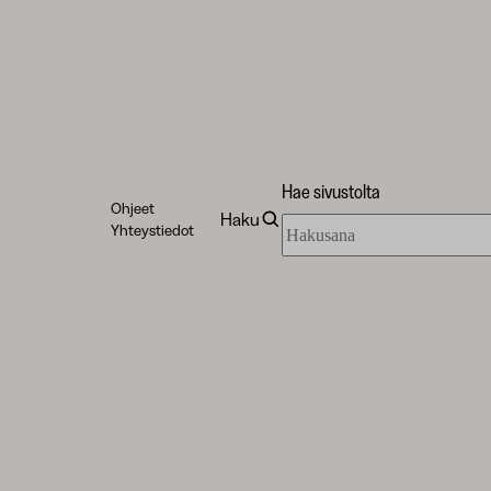
Hae sivustolta
Ohjeet
Haku
Hae
Yhteystiedot
sivustolta