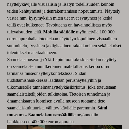
näyttelykävijälle visuaalisin ja lisätyn todellisuuden keinoin
teiden kehittymistä ja tienrakentamisen nopeutumista. Näyttely
vastaa mm. kysymyksiin miten tiet ovat syntyneet ja ketkä
teillä ovat kulkeneet. Tavoitteena on havainnollistaa myös
tulevaisuuden teitä.
Mobilia säätiölle
myönnetyllä 100 000
euron apurahalla toteutetaan näyttelyn lopullinen visuaalinen
suunnittelu, fyysinen ja digitaalinen rakentaminen sekä tekniset
toteutukset materiaaleineen.
Saamelaismuseon ja Ylä-Lapin luontokeskus Siidan näyttely
on saamelaisten ainutkertainen mahdollisuus kertoa oma
tarinansa museonäyttelykontekstissa. Siidan
uudistamishankkeessa laaditaan perusnäyttelyihin ja
ulkomuseolle tunnelmanäyttelykäsikirjoitus, joka toteutetaan
saamelaistaiteilijoiden tulkintoina. Tietoisen tunnelman ja
draamankaaren luomisen avulla museon tuottama tieto
saamelaiskulttuurista välittyy kävijälle paremmin.
Sámi
museum – Saamelaismuseosäätiölle
myönnettiin
hankkeeseen 400 000 euron apuraha.