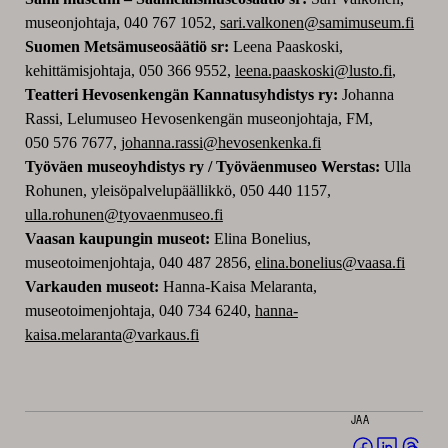
museonjohtaja,
040 767 1052
,
sari.valkonen@samimuseum.fi
Suomen Metsämuseosäätiö sr:
Leena Paaskoski,
kehittämisjohtaja, 050 366 9552,
leena.paaskoski@lusto.fi
,
Teatteri Hevosenkengän Kannatusyhdistys ry:
Johanna
Rassi, Lelumuseo Hevosenkengän museonjohtaja, FM,
050 576 7677,
johanna.rassi@hevosenkenka.fi
Työväen museoyhdistys ry / Työväenmuseo Werstas:
Ulla
Rohunen, yleisöpalvelupäällikkö,
050 440 1157,
ulla.rohunen@tyovaenmuseo.fi
Vaasan kaupungin museot:
Elina Bonelius,
museotoimenjohtaja, 0
40 487 2856
,
elina.bonelius@vaasa.fi
Varkauden museot:
Hanna-Kaisa Melaranta,
museotoimenjohtaja, 040 734 6240,
hanna-
kaisa.melaranta@varkaus.fi
JAA
Jaa
Jaa
Jaa