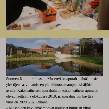
Suomen Kulttuurirahaston Museovisio-apuraha tähtää uusien
yleisöjen saavuttamiseen yhä kiinnostavampien sisältöjen
avulla.
Kaksivaiheisen apurahahaun toisen vaiheen apurahat
olivat haettavina elokuussa 2019, ja apurahaa voi käyttää
vuosien 2020 ̶ 2023 aikana.
– Museoiden kävijämäärät ovat nousseet huimasti viime