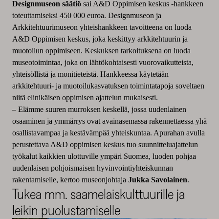
Designmuseon säätiö
sai A&D Oppimisen keskus -hankkeen
toteuttamiseksi 450 000 euroa. Designmuseon ja
Arkkitehtuurimuseon yhteishankkeen tavoitteena on luoda
A&D Oppimisen keskus, joka keskittyy arkkitehtuurin ja
muotoilun oppimiseen. Keskuksen tarkoituksena on luoda
museotoimintaa, joka on lähtökohtaisesti vuorovaikutteista,
yhteisöllistä ja monitieteistä. Hankkeessa käytetään
arkkitehtuuri- ja muotoilukasvatuksen toimintatapoja soveltaen
niitä elinikäisen oppimisen ajattelun mukaisesti.
–
Elämme suuren murroksen keskellä, jossa uudenlainen
osaaminen ja ymmärrys ovat avainasemassa rakennettaessa yhä
osallistavampaa ja kestävämpää yhteiskuntaa. Apurahan avulla
perustettava A&D oppimisen keskus tuo suunnitteluajattelun
työkalut kaikkien ulottuville ympäri Suomea, luoden pohjaa
uudenlaisen pohjoismaisen hyvinvointiyhteiskunnan
rakentamiselle, kertoo museonjohtaja
Jukka Savolainen
.
Tukea mm. saamelaiskulttuurille ja
leikin puolustamiselle