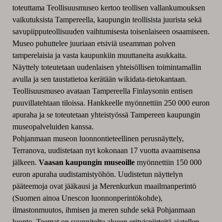
toteuttama Teollisuusmuseo kertoo teollisen vallankumouksen
vaikutuksista Tampereella, kaupungin teollisista juurista sekä
savupiipputeollisuuden vaihtumisesta toisenlaiseen osaamiseen.
Museo puhuttelee juuriaan etsiviä useamman polven
tamperelaisia ja vasta kaupunkiin muuttaneita asukkaita.
Näyttely toteutetaan uudenlaisen yhteisöllisen toimintamallin
avulla ja sen taustatietoa kerätään wikidata-tietokantaan.
Teollisuusmuseo avataan Tampereella Finlaysonin entisen
puuvillatehtaan tiloissa. Hankkeelle myönnettiin 250 000 euron
apuraha ja se toteutetaan yhteistyössä Tampereen kaupungin
museopalveluiden kanssa.
Pohjanmaan museon luonnontieteellinen perusnäyttely,
Terranova, uudistetaan nyt kokonaan 17 vuotta avaamisensa
jälkeen.
Vaasan kaupungin museoille
myönnettiin 150 000
euron apuraha uudistamistyöhön. Uudistetun näyttelyn
pääteemoja ovat jääkausi ja Merenkurkun maailmanperintö
(Suomen ainoa Unescon luonnonperintökohde),
ilmastonmuutos, ihmisen ja meren suhde sekä Pohjanmaan
luonto. Teemat on suunniteltu alueen erityispiirteitä ajatellen.