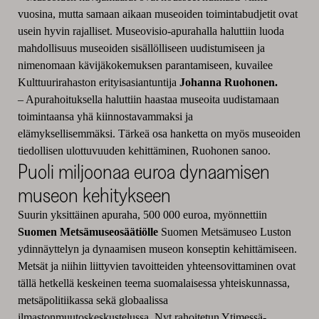
vuosina, mutta samaan aikaan museoiden toimintabudjetit ovat
usein hyvin rajalliset. Museovisio-apurahalla haluttiin luoda
mahdollisuus museoiden sisällölliseen uudistumiseen ja
nimenomaan kävijäkokemuksen parantamiseen, kuvailee
Kulttuurirahaston erityisasiantuntija
Johanna Ruohonen.
–
Apurahoituksella haluttiin haastaa museoita uudistamaan
toimintaansa yhä kiinnostavammaksi ja
elämyksellisemmäksi. Tärkeä osa hanketta on myös museoiden
tiedollisen
ulottuvuuden kehittäminen, Ruohonen sanoo.
Puoli miljoonaa euroa dynaamisen
museon kehitykseen
Suurin yksittäinen apuraha, 500 000 euroa, myönnettiin
Suomen Metsämuseosäätiölle
Suomen Metsämuseo Luston
ydinnäyttelyn ja dynaamisen museon konseptin kehittämiseen.
Metsät ja niihin liittyvien tavoitteiden yhteensovittaminen ovat
tällä hetkellä keskeinen teema suomalaisessa yhteiskunnassa,
metsäpolitiikassa sekä globaalissa
ilmastonmuutoskeskustelussa. Nyt rahoitetun Ytimessä-