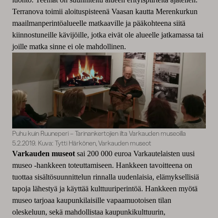
Terranova toimii aloituspisteenä Vaasan kautta Merenkurkun
maailmanperintöalueelle matkaaville ja pääkohteena siitä
kiinnostuneille kävijöille, jotka eivät ole alueelle jatkamassa tai
joille matka sinne ei ole mahdollinen.
Puhu kuin Ruuneperi – Tarinankertojien ilta Varkauden museoilla
5.2.2019. Kuva: Tytti Härkönen, Varkauden museot
Varkauden museot
sai 200 000 euroa
Varkautelaisten uusi
museo -hankkeen toteuttamiseen. Hankkeen tavoitteena on
tuottaa sisältösuunnittelun rinnalla uudenlaisia, elämyksellisiä
tapoja lähestyä ja käyttää kulttuuriperintöä. Hankkeen myötä
museo tarjoaa kaupunkilaisille vapaamuotoisen tilan
oleskeluun, sekä mahdollistaa kaupunkikulttuurin,