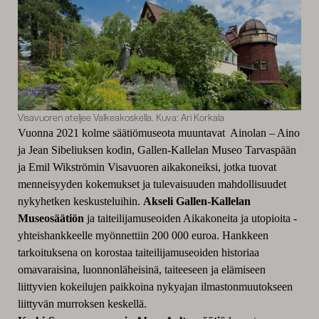
Visavuoren ateljee Valkeakoskella. Kuva: Ari Korkala
Vuonna 2021 kolme säätiömuseota muuntavat Ainolan – Aino
ja Jean Sibeliuksen kodin, Gallen-Kallelan Museo Tarvaspään
ja Emil Wikströmin Visavuoren aikakoneiksi
, jotka tuovat
menneisyyden kokemukset ja tulevaisuuden mahdollisuudet
nykyhetken keskusteluihin.
Akseli Gallen-Kallelan
Museosäätiön
ja t
aiteilijamuseoiden Aikakoneita ja utopioita -
yhteishankkeelle myönnettiin 200 000 euroa. Hankkeen
tarkoituksena on korostaa taiteilijamuseoiden historiaa
omavaraisina, luonnonläheisinä, taiteeseen ja elämiseen
liittyvien kokeilujen paikkoina nykyajan ilmastonmuutokseen
liittyvän murroksen keskellä.