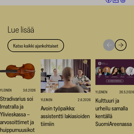
Facebookis
LinkedI
Thr
(avautuu
(avautu
(av
uuteen
uuteen
uut
Lue lisää
ikkunaan)
ikkunaa
ikk
Katso kaikki ajankohtaiset
Siirry
Siirry
seuraavaan
edellise
nostoon
nostoo
YLEINEN
3.6.2026
YLEINEN
26.5.2026
Stradivarius soi
Kulttuuri ja
YLEINEN
2.6.2026
Imatralla ja
Avoin työpaikka:
urheilu samalla
Ylivieskassa –
assistentti lakiasioiden
kentällä
arvosoittimet ja
tiimiin
SuomiAreenassa
huippumuusikot