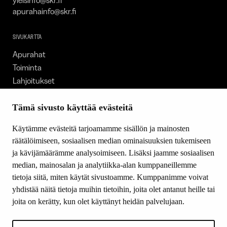
yleisinfo@skr.fi
apurahainfo@skr.fi
SIVUKARTTA
Apurahat
Toiminta
Lahjoitukset
Tietoa meistä
Ajankohtaista
Tämä sivusto käyttää evästeitä
Tiede & Taide
Käytämme evästeitä tarjoamamme sisällön ja mainosten
Yhteystiedot
räätälöimiseen, sosiaalisen median ominaisuuksien tukemiseen
ja kävijämäärämme analysoimiseen. Lisäksi jaamme sosiaalisen
median, mainosalan ja analytiikka-alan kumppaneillemme
SEURAA MEITÄ
tietoja siitä, miten käytät sivustoamme. Kumppanimme voivat
Facebook
yhdistää näitä tietoja muihin tietoihin, joita olet antanut heille tai
Instagram
joita on kerätty, kun olet käyttänyt heidän palvelujaan.
Youtube
LinkedIn