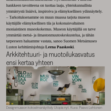
hankkeen tavoitteena on tuottaa laaja, yhteiskunnallista
ymmärrystä lisäävä, inspiroiva ja elämyksellinen ydinnäyttely.
– Tarkoituksenamme on muun muassa tarjota museon
käyttäjille elämyksellinen tila ja kokonaisvaltainen
moniaistinen museokokemus. Museon käyttäjillä on tarve
ymmärtää metsä- ja ilmastonmuutoskeskustelua, ja tähän
tarpeeseen haluamme vastata, sanoo Suomen Metsämuseo
Luston kehittämisjohtaja
Leena Paaskoski
.
Arkkitehtuuri- ja muotoilukasvatus
ensi kertaa yhteen
Designmuseon kokoelmanäyttely Utopia nyt. Kuva: Paavo Lehtonen