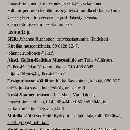
museotoiminnan ja museoiden sisältöjen, sekä oman
kulttuuriperinnön kehittämisen yhteisön omilla ehdoilla. Tämä
vastaa yleisön toiveeseen helposti lähestyttävästä,
epämuodollisesta museotoiminnasta.
Lisätietoja:
SKR
: Johanna Ruohonen, erityisasiantuntija, Taidekoti
Kirpilän museonjohtaja, 09 6128 1247,
johanna.ruohonen@skr.fi
Akseli Gallen-Kallelan Museosäätiö sr:
Tuija Wahlroos,
Gallen-Kallelan Museon johtaja, 010 406 8845,
tuija.wahlroos@gallen-kallela.fi
Designmuseon säätiö sr
:
Jukka Savolainen, johtaja, 050 307
0455,
jukka.savolainen­@designmuseum.fi
Keski-Suomen museo:
Heli-Maija Voutilainen,
museotoimenjohtaja, 014 266 4348 / 050 355 5048,
heli-
maija.voutilainen@jyvaskyla.fi
Mobilia säätiö sr:
Heidi Rytky,
museonjohtaja, 040 900 6641,
heidi.rytky@mobilia.fi
Sámi museum – Saamelaismuseosäätiö sr:
Sari Valkonen,