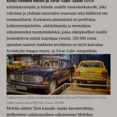
Keski-Suomen museo ja Alvar Aalto -säätiö
luovat
toimintakonseptin ja brändin uudelle museokeskukselle, joka
vahvistaa ja yhdistää museoiden resursseja sekä tilallisesti että
toiminnallisesti. Keskuksen päämääränä on profiloitua
kulttuuriympäristöön, arkkitehtuuriin ja muotoiluun
erikoistuneeksi monitoimitaloksi, jonka elämykselliset sisällöt
houkuttelevat entistä laajempaa yleisöä. 350 000 euron
apurahan saaneen hankkeen tavoitteena on myös kasvattaa
Jyväskylän imagoa museo- ja Alvar Aalto -kaupunkina.
Tieliikenteen valtakunnallisessa erikoismuseossa Mobiliassa on myös
Rallimuseon autonäyttely. Kuva: Mobilia
Mobilia säätiön Tietä kansalle -hanke havainnollistaa
tieliikenteen valtakunnallisen erikoismuseo Mobilian