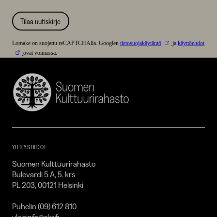
Tilaa uutiskirje
Lomake on suojattu reCAPTCHAlla. Googlen
tietosuojakäytäntö
ja
käyttöehdot
ovat voimassa.
Suomen
Kulttuurirahasto
–
SKR
YHTEYSTIEDOT
Suomen Kulttuurirahasto
Bulevardi 5 A, 5. krs
PL 203, 00121 Helsinki
Puhelin (09) 612 810