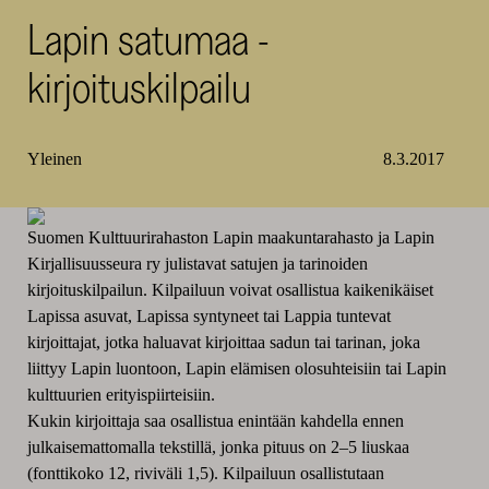
Lapin satumaa -
SKR
kirjoituskilpailu
Yleinen
8.3.2017
Suomen Kulttuurirahaston Lapin maakuntarahasto ja Lapin
Kirjallisuusseura ry julistavat satujen ja tarinoiden
kirjoituskilpailun. Kilpailuun voivat osallistua kaikenikäiset
Lapissa asuvat, Lapissa syntyneet tai Lappia tuntevat
kirjoittajat, jotka haluavat kirjoittaa sadun tai tarinan, joka
liittyy Lapin luontoon, Lapin elämisen olosuhteisiin tai Lapin
kulttuurien erityispiirteisiin.
Kukin kirjoittaja saa osallistua enintään kahdella ennen
julkaisemattomalla tekstillä, jonka pituus on 2–5 liuskaa
(fonttikoko 12, riviväli 1,5). Kilpailuun osallistutaan