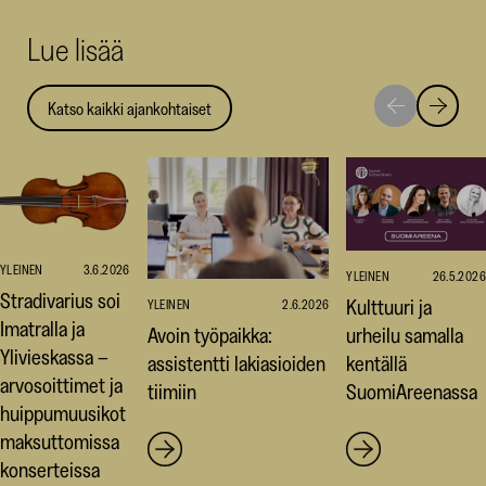
uuteen
uuteen
uut
Lue lisää
ikkunaan)
ikkunaa
ikk
Katso kaikki ajankohtaiset
Siirry
Siirry
seuraavaan
edellise
nostoon
nostoo
YLEINEN
3.6.2026
YLEINEN
26.5.2026
Stradivarius soi
Kulttuuri ja
YLEINEN
2.6.2026
Imatralla ja
Avoin työpaikka:
urheilu samalla
Ylivieskassa –
assistentti lakiasioiden
kentällä
arvosoittimet ja
tiimiin
SuomiAreenassa
huippumuusikot
maksuttomissa
konserteissa