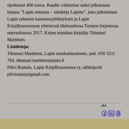
sijoittunut 400 euroa. Raadin valitsemat sadut julkaistaan
kirjana ”Lapin satumaa – satukirja Lapista”, joka julkistetaan
Lapin rahaston kannatusyhdistyksen ja Lapin
Kirjallisuusseuran yhteisessä tilaisuudessa Tornion kirjastossa
marraskuussa 2017. Kirjan toimittaa kirjailija Tittamari
Marttinen.
Lisätietoja:
Tittamari Marttinen, Lapin maakuntarahasto, puh. 050 3211
784, tittamari.marttinen(at)skr.fi
Pälvi Rantala, Lapin Kirjallisuusseura ry, sähköposti
pilviranta(at)gmail.com
JAA
Jaa
Jaa
Jaa
Facebookis
LinkedI
Thr
(avautuu
(avautu
(av