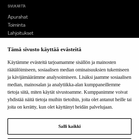
SIVUKARTTA
Apurahat
Toiminta
Lahjoitukset
Tietoa meistä
Ajankohtaista
Tämä sivusto käyttää evästeitä
Tiede & Taide
Käytämme evästeitä tarjoamamme sisällön ja mainosten
Yhteystiedot
räätälöimiseen, sosiaalisen median ominaisuuksien tukemiseen
ja kävijämäärämme analysoimiseen. Lisäksi jaamme sosiaalisen
median, mainosalan ja analytiikka-alan kumppaneillemme
SEURAA MEITÄ
tietoja siitä, miten käytät sivustoamme. Kumppanimme voivat
Facebook
yhdistää näitä tietoja muihin tietoihin, joita olet antanut heille tai
Instagram
joita on kerätty, kun olet käyttänyt heidän palvelujaan.
Youtube
LinkedIn
Salli kaikki