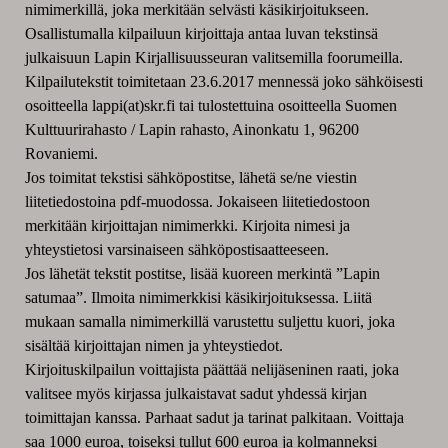
nimimerkillä, joka merkitään selvästi käsikirjoitukseen.
Osallistumalla kilpailuun kirjoittaja antaa luvan tekstinsä
julkaisuun Lapin Kirjallisuusseuran valitsemilla foorumeilla.
Kilpailutekstit toimitetaan 23.6.2017 mennessä joko sähköisesti
osoitteella lappi(at)skr.fi tai tulostettuina osoitteella Suomen
Kulttuurirahasto / Lapin rahasto, Ainonkatu 1, 96200
Rovaniemi.
Jos toimitat tekstisi sähköpostitse, lähetä se/ne viestin
liitetiedostoina pdf-muodossa. Jokaiseen liitetiedostoon
merkitään kirjoittajan nimimerkki. Kirjoita nimesi ja
yhteystietosi varsinaiseen sähköpostisaatteeseen.
Jos lähetät tekstit postitse, lisää kuoreen merkintä ”Lapin
satumaa”. Ilmoita nimimerkkisi käsikirjoituksessa. Liitä
mukaan samalla nimimerkillä varustettu suljettu kuori, joka
sisältää kirjoittajan nimen ja yhteystiedot.
Kirjoituskilpailun voittajista päättää nelijäseninen raati, joka
valitsee myös kirjassa julkaistavat sadut yhdessä kirjan
toimittajan kanssa. Parhaat sadut ja tarinat palkitaan. Voittaja
saa 1000 euroa, toiseksi tullut 600 euroa ja kolmanneksi