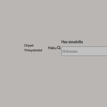
Hae sivustolta
Ohjeet
Haku
Hae
Yhteystiedot
sivustolta