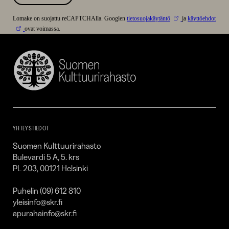
Lomake on suojattu reCAPTCHAlla. Googlen
tietosuojakäytäntö
ja
käyttöehdot
ovat voimassa.
Suomen
Kulttuurirahasto
–
SKR
YHTEYSTIEDOT
Suomen Kulttuurirahasto
Bulevardi 5 A, 5. krs
PL 203, 00121 Helsinki
Puhelin (09) 612 810
yleisinfo@skr.fi
apurahainfo@skr.fi