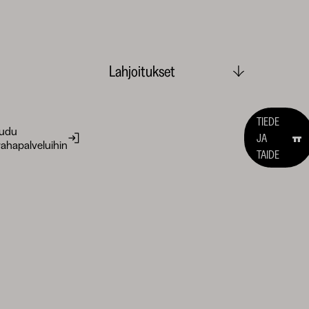
Lahjoitukset
TIEDE
audu
JA
ahapalveluihin
TAIDE