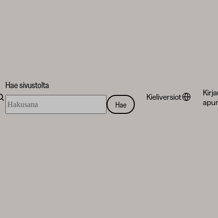
Hae sivustolta
Kirj
Kieliversiot
Hae
apur
Hae
sivustolta